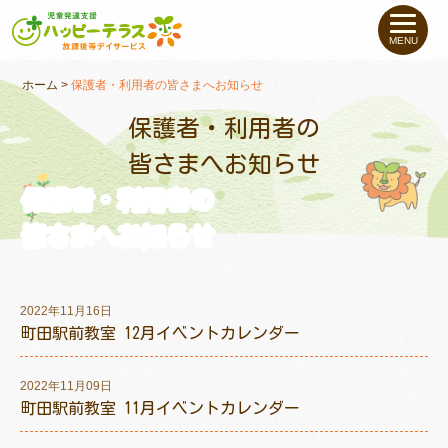
私たちについて
MENU
未就学のお子さま
（０〜６才）
ホーム
>
保護者・利用者の皆さまへお知らせ
保護者・利用者の
小学生〜高校生の
お子さま
皆さまへお知らせ
保護者・利用者の
支援事例
皆さまへお知らせ
お役立ちコラム
2022年11月16日
教室一覧
町田駅前教室 12月イベントカレンダー
2022年11月09日
ご利用について
町田駅前教室 11月イベントカレンダー