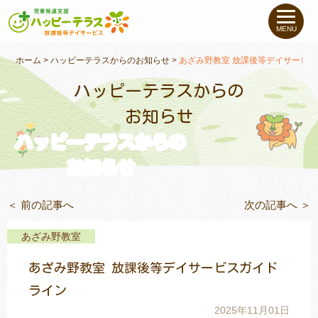
私たちについて
MENU
未就学のお子さま
（０〜６才）
ホーム
>
ハッピーテラスからのお知らせ
>
あざみ野教室 放課後等デイサービ
ハッピーテラスからの
小学生〜高校生の
お子さま
お知らせ
ハッピーテラスからの
支援事例
お知らせ
お役立ちコラム
＜ 前の記事へ
次の記事へ ＞
教室一覧
あざみ野教室
あざみ野教室 放課後等デイサービスガイド
ご利用について
ライン
2025年11月01日