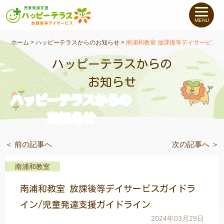
私たちについて
MENU
未就学のお子さま
（０〜６才）
ホーム
>
ハッピーテラスからのお知らせ
>
南浦和教室 放課後等デイサービスガ
ハッピーテラスからの
小学生〜高校生の
お子さま
お知らせ
ハッピーテラスからの
支援事例
お知らせ
お役立ちコラム
＜ 前の記事へ
次の記事へ ＞
教室一覧
南浦和教室
南浦和教室 放課後等デイサービスガイドラ
ご利用について
イン/児童発達支援ガイドライン
2024年03月29日