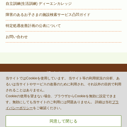
自立訓練(生活訓練) ディーエンカレッジ
障害のあるお子さまの施設検索サービス
凸凹ガイド
特定処遇改善計画の公表について
お問い合わせ
プライバシーポリシー
当サイトではCookieを使用しています。 当サイト等の利用状況の分析、あ
© DECOBOCO BASE Co.,Ltd.
るいは当サイトやサービスの改善のために利用され、それ以外の目的で利用
This site is protected by reCAPTCHA
されることはありません。
and the Google
Privacy Policy
Cookieの使用を望まない場合、ブラウザからCookieを無効に設定できま
and
Terms of Service
apply.
す。無効にしても当サイトのご利用には問題ありません。 詳細は当社
プラ
イバシーポリシー
をご確認ください。
同意して閉じる