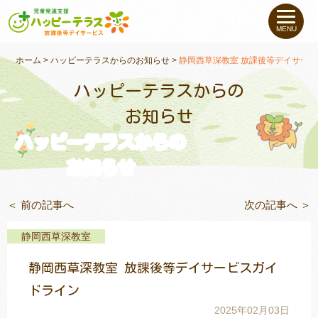
私たちについて
MENU
未就学のお子さま
（０〜６才）
ホーム
>
ハッピーテラスからのお知らせ
>
静岡西草深教室 放課後等デイサー
ハッピーテラスからの
小学生〜高校生の
お子さま
お知らせ
ハッピーテラスからの
支援事例
お知らせ
お役立ちコラム
＜ 前の記事へ
次の記事へ ＞
教室一覧
静岡西草深教室
静岡西草深教室 放課後等デイサービスガイ
ご利用について
ドライン
2025年02月03日