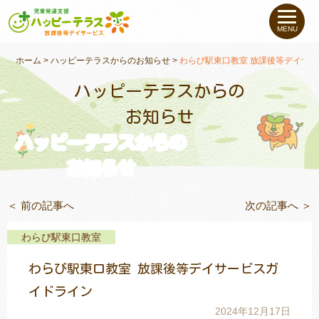
私たちについて
MENU
未就学のお子さま
（０〜６才）
ホーム
>
ハッピーテラスからのお知らせ
>
わらび駅東口教室 放課後等デイサ
ハッピーテラスからの
小学生〜高校生の
お子さま
お知らせ
ハッピーテラスからの
支援事例
お知らせ
お役立ちコラム
＜ 前の記事へ
次の記事へ ＞
教室一覧
わらび駅東口教室
わらび駅東口教室 放課後等デイサービスガ
ご利用について
イドライン
2024年12月17日