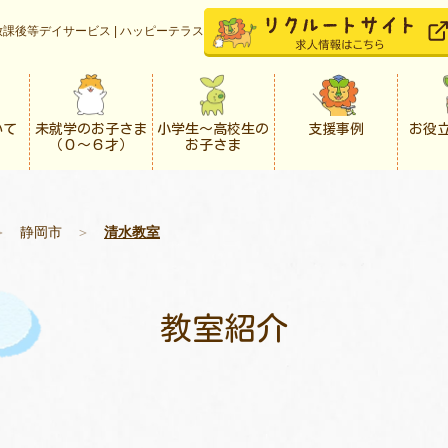
課後等デイサービス | ハッピーテラス
いて
未就学のお子さま
小学生〜高校生の
支援事例
お役
（０〜６才）
お子さま
＞
静岡市
＞
清水教室
教室紹介