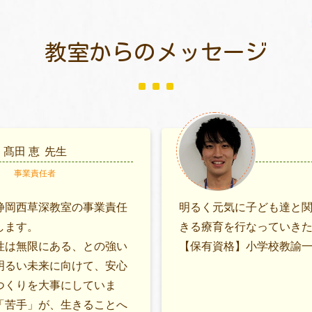
教室からのメッセージ
髙田 恵
先生
事業責任者
静岡西草深教室の事業責任
明るく元気に子ども達と
します。
きる療育を行なっていき
性は無限にある、との強い
【保有資格】小学校教諭一
明るい未来に向けて、安心
つくりを大事にしていま
「苦手」が、生きることへ