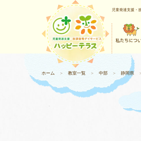
児童発達支援・放
私たちにつ
ホーム
＞
教室一覧
＞
中部
＞
静岡県