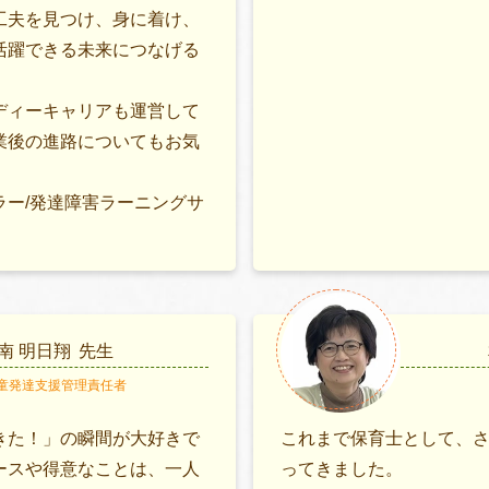
工夫を見つけ、身に着け、
活躍できる未来につなげる
ディーキャリアも運営して
業後の進路についてもお気
ラー/発達障害ラーニングサ
南 明日翔
先生
童発達支援管理責任者
きた！」の瞬間が大好きで
これまで保育士として、
ースや得意なことは、一人
ってきました。