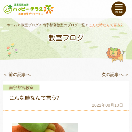
私たちについて
MENU
未就学のお子さま
（０〜６才）
ホーム
>
教室ブログ
>
南宇都宮教室のブログ一覧
>
こんな時なんて言う?
教室ブログ
小学生〜高校生の
お子さま
支援事例
＜ 前の記事へ
次の記事へ ＞
お役立ちコラム
南宇都宮教室
教室一覧
こんな時なんて言う?
2022年08月10日
ご利用について