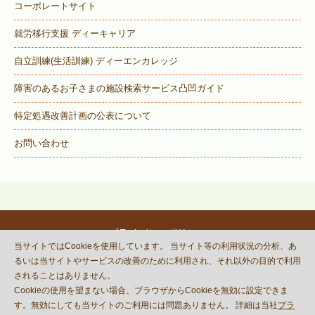
コーポレートサイト
就労移行支援 ディーキャリア
自立訓練(生活訓練) ディーエンカレッジ
障害のあるお子さまの施設検索サービス
凸凹ガイド
特定処遇改善計画の公表について
お問い合わせ
プライバシーポリシー
当サイトではCookieを使用しています。 当サイト等の利用状況の分析、あ
© DECOBOCO BASE Co.,Ltd.
るいは当サイトやサービスの改善のために利用され、それ以外の目的で利用
This site is protected by reCAPTCHA
されることはありません。
and the Google
Privacy Policy
Cookieの使用を望まない場合、ブラウザからCookieを無効に設定できま
and
Terms of Service
apply.
す。無効にしても当サイトのご利用には問題ありません。 詳細は当社
プラ