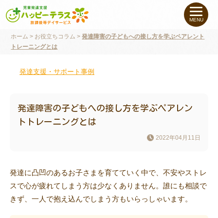
私たちについて
MENU
ホーム
>
お役立ちコラム
>
発達障害の子どもへの接し方を学ぶペアレント
未就学のお子さま
（０〜６才）
トレーニングとは
小学生〜高校生の
お子さま
発達支援・サポート事例
支援事例
発達障害の子どもへの接し方を学ぶペアレン
トトレーニングとは
お役立ちコラム
2022年04月11日
教室一覧
発達に凸凹のあるお子さまを育てていく中で、不安やストレ
スで心が疲れてしまう方は少なくありません。誰にも相談で
ご利用について
きず、一人で抱え込んでしまう方もいらっしゃいます。