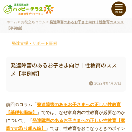
私たちについて
MENU
ホーム
>
お役立ちコラム
>
発達障害のあるお子さま向け｜性教育のススメ
未就学のお子さま
（０〜６才）
【事例編】
小学生〜高校生の
お子さま
発達支援・サポート事例
支援事例
発達障害のあるお子さま向け｜性教育のスス
メ【事例編】
お役立ちコラム
2022年07月07日
教室一覧
前回のコラム「
発達障害のあるお子さまへの正しい性教育
【基礎知識編】
」ででは、なぜ家庭内の性教育が必要なのか
ご利用について
について、「
発達障害のあるお子さまへの正しい性教育【家
庭での取り組み編】
」では、性教育をおこなうときのポイン