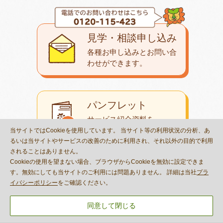
見学・相談申し込み
各種お申し込みとお問い合
わせが
できます。
パンフレット
サービス紹介資料を
ダウンロード
できます。
当サイトではCookieを使用しています。 当サイト等の利用状況の分析、あ
るいは当サイトやサービスの改善のために利用され、それ以外の目的で利用
されることはありません。
Cookieの使用を望まない場合、ブラウザからCookieを無効に設定できま
教室一覧
す。無効にしても当サイトのご利用には問題ありません。 詳細は当社
プラ
イバシーポリシー
をご確認ください。
お住まいのエリアの
教室を検索できます。
同意して閉じる