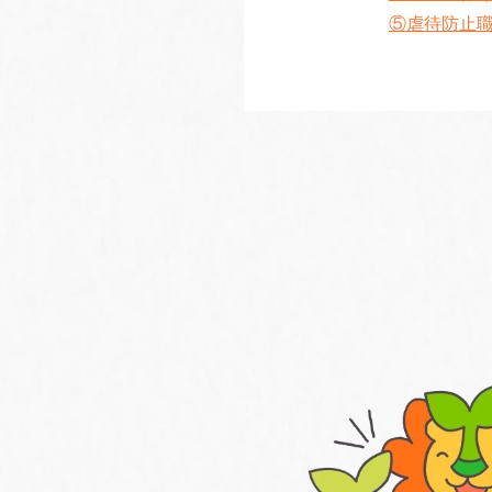
⑤虐待防止