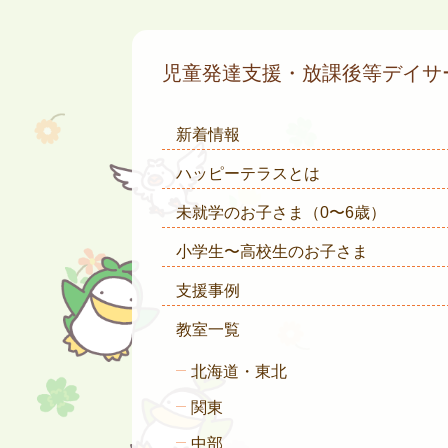
児童発達支援・放課後等デイ
新着情報
ハッピーテラスとは
未就学のお子さま
（0〜6歳）
小学生〜高校生のお子さま
支援事例
教室一覧
北海道・東北
関東
中部