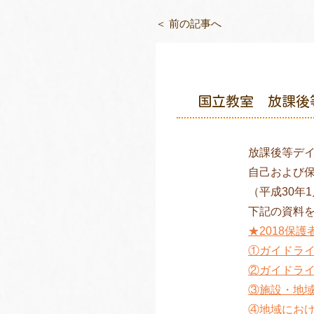
＜ 前の記事へ
国立教室 放課後
放課後等デ
自己および
（平成30年
下記の資料
★2018保
①ガイドラ
②ガイドラ
③施設・地
④地域にお