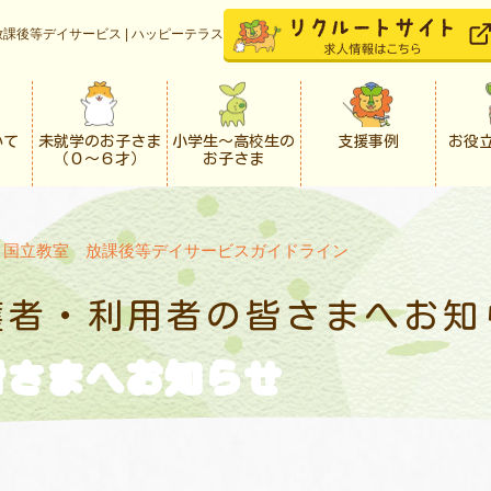
課後等デイサービス | ハッピーテラス
いて
未就学のお子さま
小学生〜高校生の
支援事例
お役
（０〜６才）
お子さま
>
国立教室 放課後等デイサービスガイドライン
護者・利用者の
皆さまへお知
皆さまへお知らせ