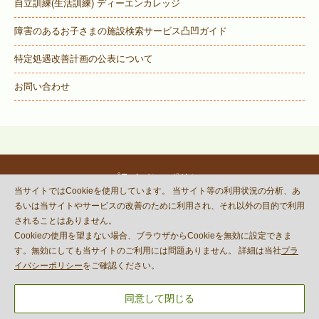
自立訓練(生活訓練) ディーエンカレッジ
障害のあるお子さまの施設検索サービス
凸凹ガイド
特定処遇改善計画の公表について
お問い合わせ
プライバシーポリシー
当サイトではCookieを使用しています。 当サイト等の利用状況の分析、あ
© DECOBOCO BASE Co.,Ltd.
るいは当サイトやサービスの改善のために利用され、それ以外の目的で利用
This site is protected by reCAPTCHA
されることはありません。
and the Google
Privacy Policy
Cookieの使用を望まない場合、ブラウザからCookieを無効に設定できま
and
Terms of Service
apply.
す。無効にしても当サイトのご利用には問題ありません。 詳細は当社
プラ
イバシーポリシー
をご確認ください。
同意して閉じる