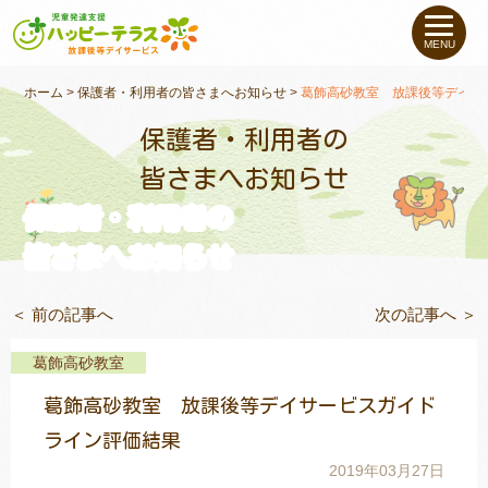
私たちについて
MENU
未就学のお子さま
（０〜６才）
ホーム
>
保護者・利用者の皆さまへお知らせ
>
葛飾高砂教室 放課後等デイサ
保護者・利用者の
小学生〜高校生の
お子さま
皆さまへお知らせ
保護者・利用者の
支援事例
皆さまへお知らせ
お役立ちコラム
＜ 前の記事へ
次の記事へ ＞
教室一覧
葛飾高砂教室
葛飾高砂教室 放課後等デイサービスガイド
ご利用について
ライン評価結果
2019年03月27日