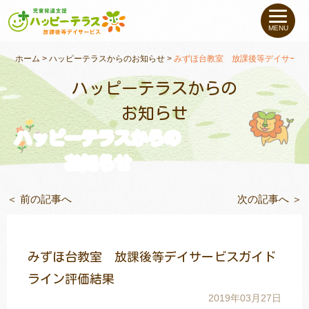
私たちについて
MENU
未就学のお子さま
（０〜６才）
ホーム
>
ハッピーテラスからのお知らせ
>
みずほ台教室 放課後等デイサービ
ハッピーテラスからの
小学生〜高校生の
お子さま
お知らせ
ハッピーテラスからの
支援事例
お知らせ
お役立ちコラム
＜ 前の記事へ
次の記事へ ＞
教室一覧
みずほ台教室 放課後等デイサービスガイド
ご利用について
ライン評価結果
2019年03月27日