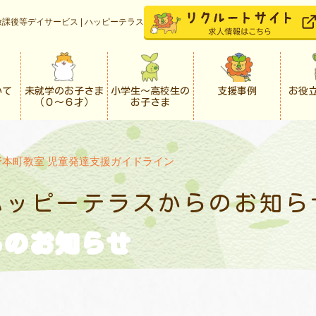
課後等デイサービス | ハッピーテラス
いて
未就学のお子さま
小学生〜高校生の
支援事例
お役
（０〜６才）
お子さま
野本町教室 児童発達支援ガイドライン
ハッピーテラスからの
お知ら
らの
お知らせ