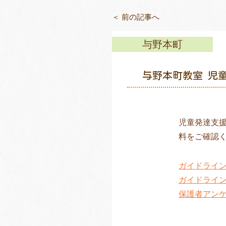
＜ 前の記事へ
与野本町
与野本町教室 児
児童発達支
料をご確認
ガイドライ
ガイドライ
保護者アン