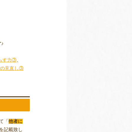
♪
らす力③
、
の見直し③
て「
他者に
を記載致し