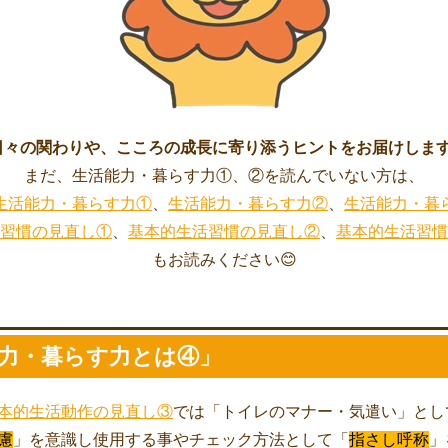
日々の関わりや、こころの成長に寄り添うヒントをお届けします
まだ、生活能力・暮らす力①、②を読んでいない方は、
生活能力・暮らす力①
、
生活能力・暮らす力②
、
生活能力・暮
習慣の見直し①
、
基本的生活習慣の見直し②
、
基本的生活習慣
もお読みください😊
力・暮らす力とは④」
本的生活動作の見直し③
では「トイレのマナー・気遣い」とし
慮
」を意識し使用する事やチェック方法として「
指さし呼称
」