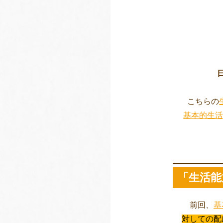
こちらの
基本的生活
「生活能
前回、
基
対しての配