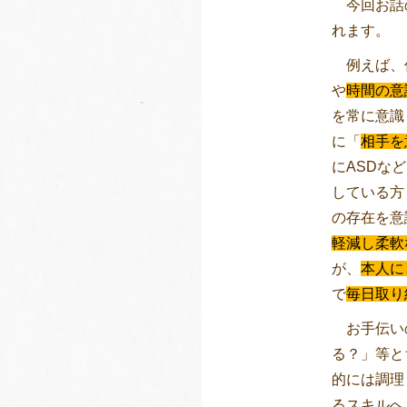
今回お話
れます。
例えば、
や
時間の意
を常に意識
に「
相手を
にASDな
している方
の存在を意
軽減し柔軟
が、
本人に
で
毎日取り
お手伝いの
る？」等と
的には調理
るスキルへ