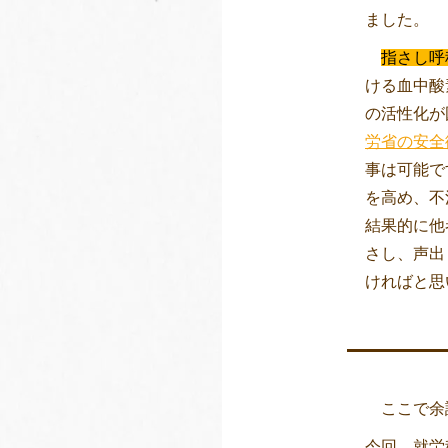
ました。
指さし呼
ける血中酸
の活性化が
労省の安全
事は可能で
を高め、不
結果的に他
さし、声出
ければと思
ここで余談
今回、就労