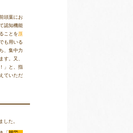
前頭葉にお
て認知機能
ることを
厚
でも用いる
ち、集中力
ます。又、
！」と、指
えていただ
ました。
き「
就労、