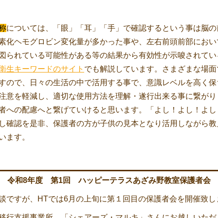
称
については、「眼」「耳」「手」で確認するという事は脳の
素化ヘモグロビン変化量が多かった事や、左右前頭前部におい
図られている可能性がある等の結果から有効性が示唆されてい
衛生キーワードのサイト
でも解説しています。さまざまな場面
すので、日々の生活の中で活用する事で、意識レベルを高く保
注意を軽減し、適切な使用方法を理解・遂行出来る事に繋がり
者への配慮へと繋げていけると思います。「よし！よし！よし
し確認を是非、保護者の方が子供の見本となり活用しながら教
います。
令和8年度 第1回 ハッピーテラスあざみ野教室保護者会
ですが、HTでは6月の上旬に第１回目の保護者会を開催致し
移行支援事業所 「シェアーズ・マルキ」さんにお越しいただ