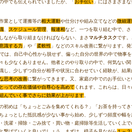
の中でも伝えられていましたが、「
お手伝い
」にはさまざまな
作業として運搬等の
粗大運動
や仕分けや組み立てなどの
微細運
識
、
スケジュール管理
、
報連相
など、一つを取り組む中で、さ
しながら取り組まなければならない、まさ
マルチタスク
です。
意識する力
」や「
柔軟性
」などのスキル改善に繋がります。発
どでは、自己中心性から脱せず、偏った自分の世界の中で物事
々も少なくありません。他者とのやり取りの中で、何気ない関
識し、少しずつ自分が相手や状況に合わせていく経験が、結果
な思考の改善
に繋がってきます。又、家庭の中でのお手伝いと
とっての存在価値や自尊心を高めて
くれます。これらは、日々
組んでいく事でさらに効果が上がります
。
初めは「ちょっとごみを集めてくれる？」「お茶を持ってき
ちょっとした抵抗感が少ない事から始め、少しずつ頻度や幅を
・洗濯・掃除・ごみ捨て・買い物・庭掃除等生活していく上で
と繋げていくと良いでしょう。まずは、様子を見ながら
１～２