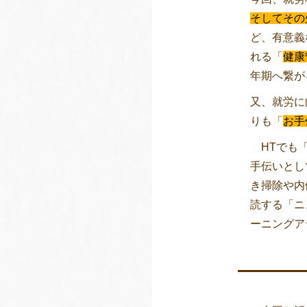
そしてその
ど、有意義
れる「
健康
年期へ繋が
又、就労に
りも「
お手
HTでも
手伝いとし
き掃除や内
読する「ニ
ーニングア