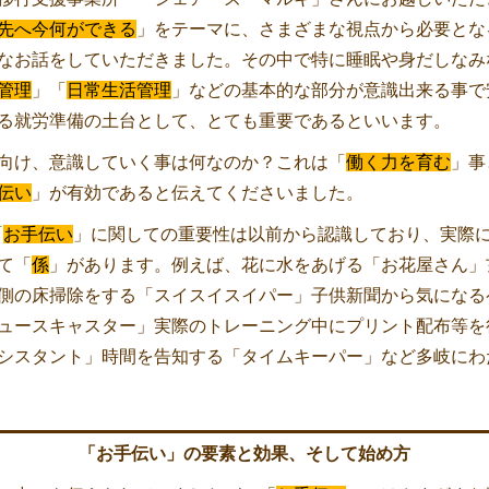
先へ今何ができる
」をテーマに、さまざまな視点から必要とな
なお話をしていただきました。その中で特に睡眠や身だしなみ
管理
」「
日常生活管理
」などの基本的な部分が意識出来る事で
る就労準備の土台として、とても重要であるといいます。
向け、意識していく事は何なのか？これは「
働く力を育む
」事
伝い
」が有効であると伝えてくださいました。
「
お
手伝い
」に関しての重要性は以前から認識しており、実際
て「
係
」があります。例えば、花に水をあげる「お花屋さん」
側の床掃除をする「スイスイスイパー」子供新聞から気になる
ュースキャスター」実際のトレーニング中にプリント配布等を
シスタント」時間を告知する「タイムキーパー」など多岐にわ
「お手伝い」の要素と効果、そして始め方