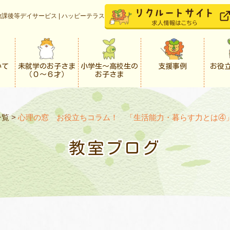
課後等デイサービス | ハッピーテラス
いて
未就学のお子さま
小学生〜高校生の
支援事例
お役
（０〜６才）
お子さま
一覧
>
心理の窓 お役立ちコラム！ 「生活能力・暮らす力とは④
教室ブログ