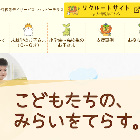
課後等デイサービス | ハッピーテラス
いて
未就学のお子さま
小学生〜高校生の
支援事例
お役
（０〜６才）
お子さま