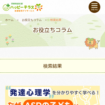
私たちについて
MENU
未就学のお子さま
（０〜６才）
ホーム
＞
お役立ちコラム
＞
検索結果
お役立ちコラム
小学生〜高校生の
お子さま
支援事例
お役立ちコラム
検索結果
教室一覧
ご利用について