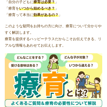
「自分の子どもに
療育は必要？
」
「療育を
いつから始めるべき？
」
「療育って本当に
効果があるの？
」
トレキング
DIDIM
このような疑問をお持ちの方に向け、療育について分かりや
すく解説します。
療育を提供するハッピーテラスだからこそお伝えできる、リ
アルな情報もあわせてお伝えします。