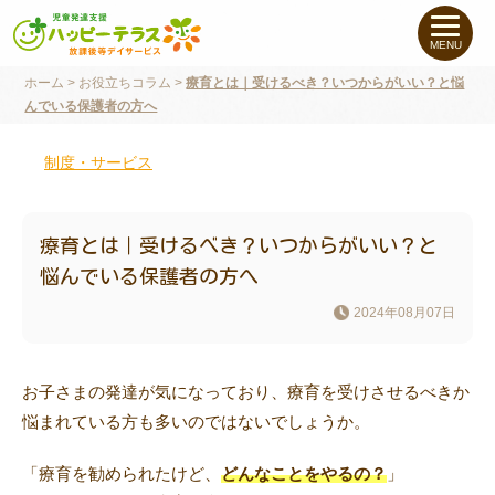
私たちについて
MENU
ホーム
>
お役立ちコラム
>
療育とは｜受けるべき？いつからがいい？と悩
未就学のお子さま
（０〜６才）
んでいる保護者の方へ
小学生〜高校生の
お子さま
制度・サービス
支援事例
療育とは｜受けるべき？いつからがいい？と
悩んでいる保護者の方へ
お役立ちコラム
2024年08月07日
教室一覧
お子さまの発達が気になっており、療育を受けさせるべきか
悩まれている方も多いのではないでしょうか。
ご利用について
「療育を勧められたけど、
どんなことをやるの？
」