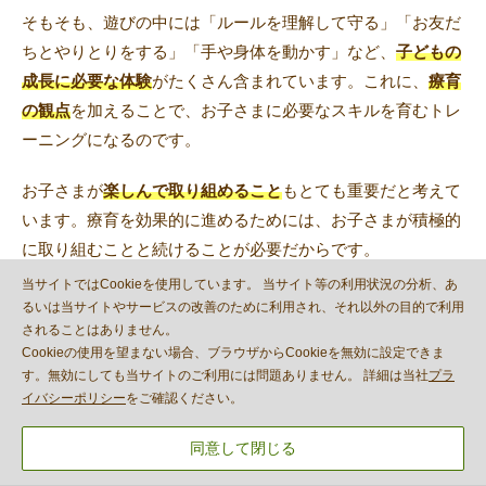
そもそも、遊びの中には「ルールを理解して守る」「お友だ
ちとやりとりをする」「手や身体を動かす」など、
子どもの
成長に必要な体験
がたくさん含まれています。これに、
療育
の観点
を加えることで、お子さまに必要なスキルを育むトレ
ーニングになるのです。
お子さまが
楽しんで取り組めること
もとても重要だと考えて
います。療育を効果的に進めるためには、お子さまが積極的
に取り組むことと続けることが必要だからです。
「楽しかった！またやりたい！」と思ってもらえるような工
当サイトではCookieを使用しています。 当サイト等の利用状況の分析、あ
夫をしながら、着実な成長を目指していきます。
るいは当サイトやサービスの改善のために利用され、それ以外の目的で利用
されることはありません。
Cookieの使用を望まない場合、ブラウザからCookieを無効に設定できま
す。無効にしても当サイトのご利用には問題ありません。 詳細は当社
プラ
児童発達支援ハッピーテラスキッズでは、お子
イバシーポリシー
をご確認ください。
さまの様子を見学していただきながら、プログ
同意して閉じる
ラムのねらいを毎回説明させていただいていま
す。