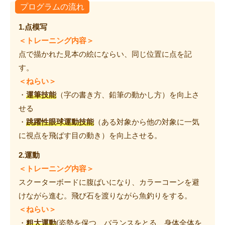
プログラムの流れ
1.点模写
＜トレーニング内容＞
点で描かれた見本の絵にならい、同じ位置に点を記
す。
＜ねらい＞
・
運筆技能
（字の書き方、鉛筆の動かし方）を向上さ
せる
・
跳躍性眼球運動技能
（ある対象から他の対象に一気
に視点を飛ばす目の動き）を向上させる。
2.運動
＜トレーニング内容＞
スクーターボードに腹ばいになり、カラーコーンを避
けながら進む。飛び石を渡りながら魚釣りをする。
＜ねらい＞
・
粗大運動
(姿勢を保つ、バランスをとる、身体全体を