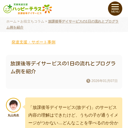
私たちについて
MENU
ホーム
>
お役立ちコラム
>
放課後等デイサービスの1日の流れとプログラ
未就学のお子さま
（０〜６才）
ム例を紹介
小学生〜高校生の
お子さま
発達支援・サポート事例
支援事例
放課後等デイサービスの1日の流れとプログラ
ム例を紹介
お役立ちコラム
2026年01月07日
教室一覧
「放課後等デイサービス(放デイ)」のサービス
ご利用について
内容の理解はできたけど、うちの子が通うイメ
ージがつかない…どんなことを学べるのか分か