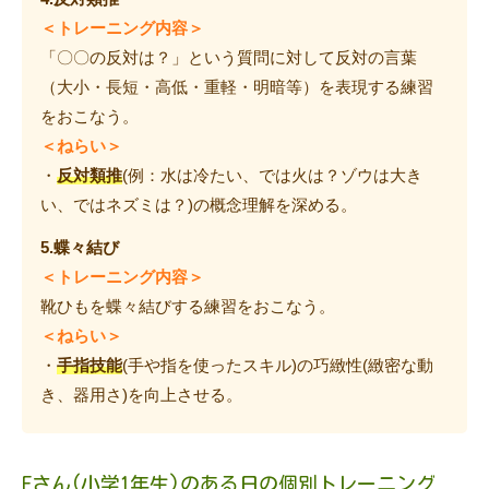
＜トレーニング内容＞
「〇〇の反対は？」という質問に対して反対の言葉
（大小・長短・高低・重軽・明暗等）を表現する練習
をおこなう。
＜ねらい＞
・
反対類推
(例：水は冷たい、では火は？ゾウは大き
い、ではネズミは？)の概念理解を深める。
5.蝶々結び
＜トレーニング内容＞
靴ひもを蝶々結びする練習をおこなう。
＜ねらい＞
・
手指技能
(手や指を使ったスキル)の巧緻性(緻密な動
き、器用さ)を向上させる。
Eさん(小学1年生)のある日の個別トレーニング