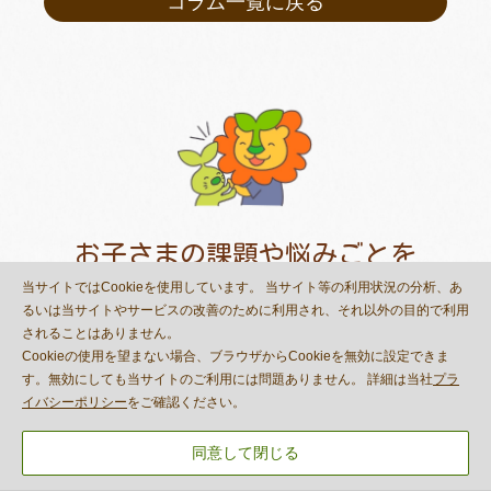
コラム一覧に戻る
お子さまの課題や悩みごとを
相談してみませんか？
当サイトではCookieを使用しています。 当サイト等の利用状況の分析、あ
るいは当サイトやサービスの改善のために利用され、それ以外の目的で利用
されることはありません。
「できる！」を増やすプログラムの無料体験会を開催中。
Cookieの使用を望まない場合、ブラウザからCookieを無効に設定できま
す。無効にしても当サイトのご利用には問題ありません。 詳細は当社
プラ
資料請求のみのご希望も承っております。
イバシーポリシー
をご確認ください。
まずはお気軽にお問い合わせください。
同意して閉じる