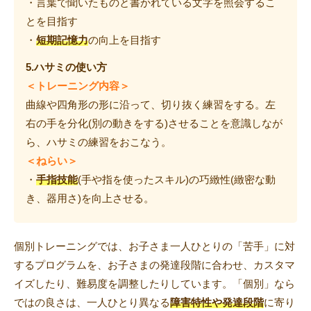
・言葉で聞いたものと書かれている文字を照会するこ
とを目指す
・
短期記憶力
の向上を目指す
5.ハサミの使い方
＜トレーニング内容＞
曲線や四角形の形に沿って、切り抜く練習をする。左
右の手を分化(別の動きをする)させることを意識しなが
ら、ハサミの練習をおこなう。
＜ねらい＞
・
手指技能
(手や指を使ったスキル)の巧緻性(緻密な動
き、器用さ)を向上させる。
個別トレーニングでは、お子さま一人ひとりの「苦手」に対
するプログラムを、お子さまの発達段階に合わせ、カスタマ
イズしたり、難易度を調整したりしています。「個別」なら
ではの良さは、一人ひとり異なる
障害特性や発達段階
に寄り