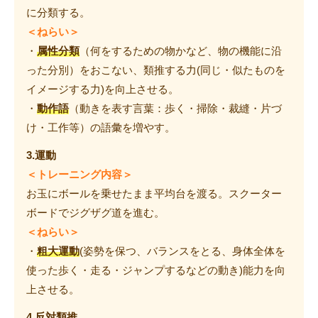
に分類する。
＜ねらい＞
・
属性分類
（何をするための物かなど、物の機能に沿
った分別）をおこない、類推する力(同じ・似たものを
イメージする力)を向上させる。
・
動作語
（動きを表す言葉：歩く・掃除・裁縫・片づ
け・工作等）の語彙を増やす。
3.運動
＜トレーニング内容＞
お玉にボールを乗せたまま平均台を渡る。スクーター
ボードでジグザグ道を進む。
＜ねらい＞
・
粗大運動
(姿勢を保つ、バランスをとる、身体全体を
使った歩く・走る・ジャンプするなどの動き)能力を向
上させる。
4.反対類推