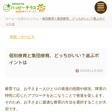
私たちについて
MENU
ホーム
>
お役立ちコラム
>
個別療育と集団療育、どっちがいい？選ぶポイ
未就学のお子さま
（０〜６才）
ントは
小学生〜高校生の
お子さま
制度・サービス
支援事例
個別療育と集団療育、どっちがいい？選ぶポ
イントは
お役立ちコラム
2024年11月19日
教室一覧
療育では、お子さま一人ひとりの発達の段階や状況、障害の
特性に応じたアプローチをおこなうことで発達を促します。
ご利用について
そのため、お子さまに最適な療育の方法を選択することが大
切です。