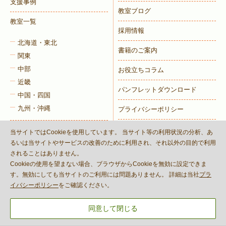
支援事例
教室ブログ
教室一覧
採用情報
北海道・東北
書籍のご案内
関東
中部
お役立ちコラム
近畿
パンフレットダウンロード
中国・四国
九州・沖縄
プライバシーポリシー
コンプライアンス方針
当サイトではCookieを使用しています。 当サイト等の利用状況の分析、あ
るいは当サイトやサービスの改善のために利用され、それ以外の目的で利用
身体拘束等の適正化のための指
されることはありません。
針
Cookieの使用を望まない場合、ブラウザからCookieを無効に設定できま
す。無効にしても当サイトのご利用には問題ありません。 詳細は当社
プラ
イバシーポリシー
をご確認ください。
同意して閉じる