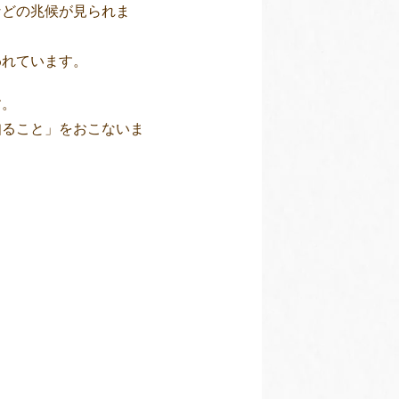
などの兆候が見られま
われています。
す。
知ること」をおこないま