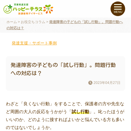
私たちについて
MENU
ホーム
>
お役立ちコラム
>
発達障害の子どもの「試し行動」。問題行動へ
未就学のお子さま
（０〜６才）
の対応は？
小学生〜高校生の
お子さま
発達支援・サポート事例
支援事例
発達障害の子どもの「試し行動」。問題行動
への対応は？
お役立ちコラム
2023年04月27日
教室一覧
わざと「良くない行動」をすることで、保護者の方や先生な
ど周囲の大人の反応をうかがう「
試し行動
」。叱ったほうが
ご利用について
いいのか、どのように接すればよいかと悩んでいる方も多い
のではないでしょうか。